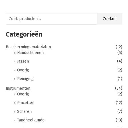
Z
M
M
Zoeken
o
i
a
e
Categorieën
n
x
k
.
.
Beschermingsmaterialen
(12)
e
p
p
Handschoenen
(5)
n
r
r
Jassen
(4)
n
i
i
Overig
(2)
a
j
j
a
Reiniging
(1)
s
s
r
Instrumenten
(34)
:
Overig
(2)
Pincetten
(12)
Scharen
(7)
Tandheelkunde
(13)