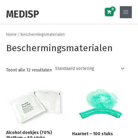
Ga
Main
MEDISP
naar
Menu
de
inhoud
Home
/ Beschermingsmaterialen
Beschermingsmaterialen
Toont alle 12 resultaten
Alcohol doekjes (70%)
Haarnet – 100 stuks
15x15cm – 50 stuks